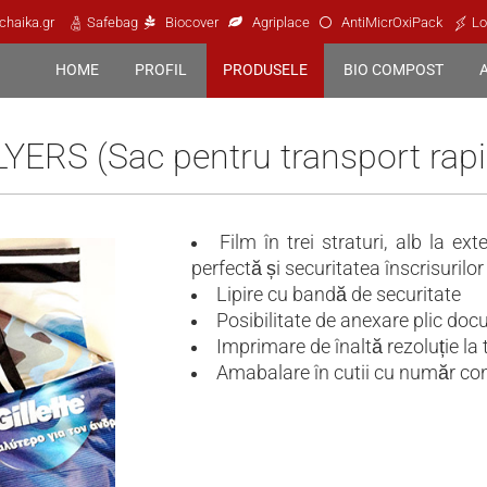
chaika.gr
Safebag
Biocover
Agriplace
AntiMicrOxiPack
Lo
HOME
PROFIL
PRODUSELE
BIO COMPOST
LYERS (Sac pentru transport rapi
Film în trei straturi, alb la ex
perfectă și securitatea înscrisurilor
Lipire cu bandă de securitate
Posibilitate de anexare plic doc
Imprimare de înaltă rezoluție la 
Amabalare în cutii cu număr con