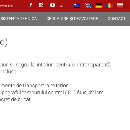
wen-ris3
ASISTENȚA TEHNICA
CERCETARE ȘI DEZVOLTARE
CONTACT
d)
terior și negru la interior, pentru o intransparență
 incluse
umente de transport la exterior
tipograful tamburului central ( CI ) έως 42 lcm.
cret de bucăți