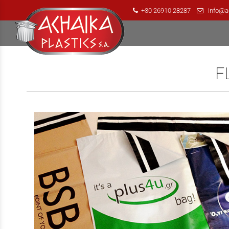
+30 26910 28287
info@a
/
F