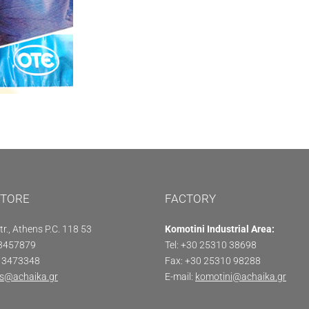
STORE
FACTORY
tr., Athens P.C. 118 53
Komotini Industrial Area:
 3457879
Tel: +30 25310 38698
0 3473348
Fax: +30 25310 98288
s@achaika.gr
E-mail:
komotini@achaika.gr