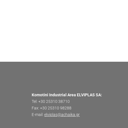
Komotini Industrial Area ELVIPLΑS SA:
Tel: +30 25310 38710
Fax: +30 25310 98288
E-mail:
elviplas@achaika.gr