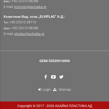
: +30 25310 98288
факс
E-mail:
komotini@achaika.gr
Комотини Инд. зона „ELVIPLΑS” А.Д.:
: +30 25310 38710
Тел
: +30 25310 98288
факс
E-mail:
elviplas@achaika.gr
GEMI 35020916000
Login
Sitemap
Copyright © 2017 - 2026 АХАЙКА ПЛАСТИКА АД