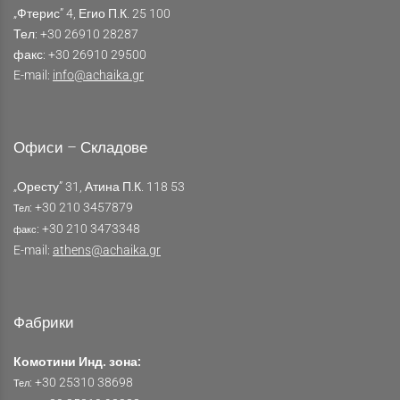
„Фтерис” 4, Егио П.К. 25 100
Тел: +30 26910 28287
факс: +30 26910 29500
E-mail:
info@achaika.gr
Офиси – Складове
„Оресту” 31, Атина П.К. 118 53
: +30 210 3457879
Тел
: +30 210 3473348
факс
E-mail:
athens@achaika.gr
Фабрики
Комотини Инд. зона:
: +30 25310 38698
Тел