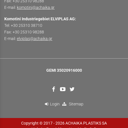
Fax: +30 25310 98288
E-mail:
komotini@achaika.gr
Komotini Industriegebiet ELVIPLΑS AG:
Tel: +30 25310 38710
Fax: +30 25310 98288
E-mail:
elviplas@achaika.gr
GEMI 35020916000
Login
Sitemap
Copyright © 2017 - 2026 ACHAIKA PLASTIKS SA